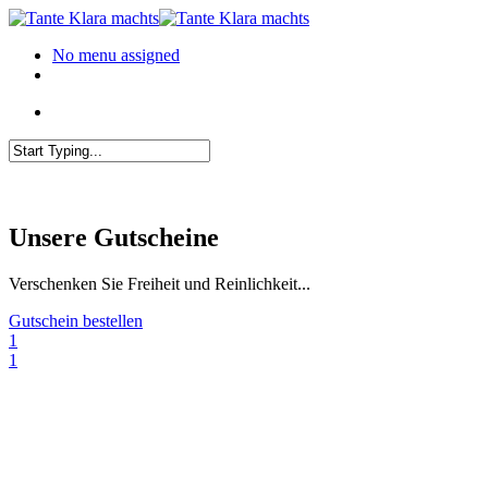
Skip
to
Menu
No menu assigned
main
facebook
instagram
whatsapp
content
Menu
Close
Search
Unsere Gutscheine
Verschenken Sie Freiheit und Reinlichkeit...
Gutschein bestellen
1
1